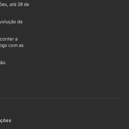
ões, até 28 de
volução da
conter a
logo com as
ão.
ÇÕES