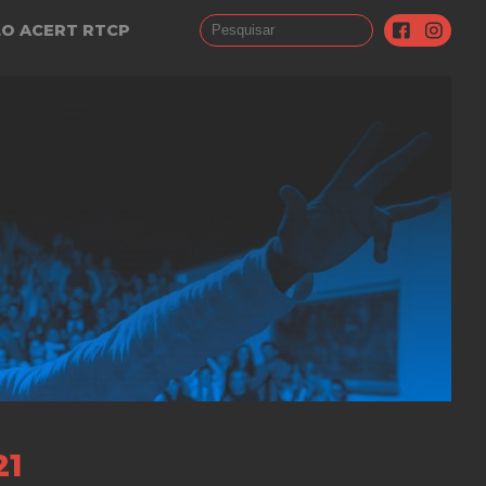
LO ACERT RTCP
21