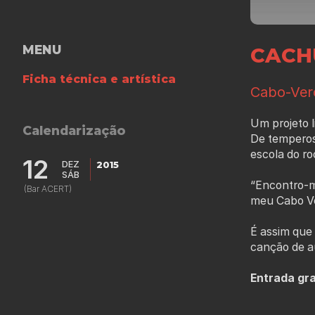
MENU
CACH
Ficha técnica e artística
Cabo-Ver
Um projeto l
Calendarização
De temperos
escola do ro
12
DEZ
2015
SÁB
“Encontro-m
(Bar ACERT)
meu Cabo Ve
É assim que
canção de au
Entrada gra