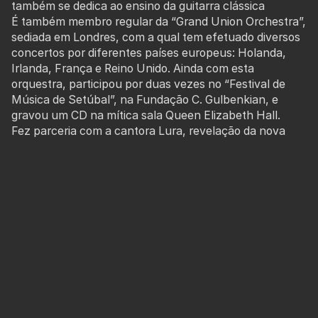
também se dedica ao ensino da guitarra clássica
É também membro regular da “Grand Union Orchestra”,
sediada em Londres, com a qual tem efetuado diversos
concertos por diferentes países europeus: Holanda,
Irlanda, França e Reino Unido. Ainda com esta
orquestra, participou por duas vezes no “Festival de
Música de Setúbal”, na Fundação C. Gulbenkian, e
gravou um CD na mítica sala Queen Elizabeth Hall.
Fez parceria com a cantora Lura, revelação da nova
música de Cabo Verde.
São de sua autoria alguns temas cantados e gravados
por diversos nomes sonantes do panorama musical
lusófono, tais como Paulo de Carvalho, Dani Silva,
Maria João Silveira, João Afonso, entre outros.
Obteve também a colaboração da conceituada cantora
galega Uxía, numa canção por ele musicada e gravada,
baseada num poema de F. Garcia Lorca.
Também são de sua autoria os livros Roupa Lavada, Na
Ardósia e ainda No Presépio, todos da sua própria
editora _ “Ai de mim se não for eu”.