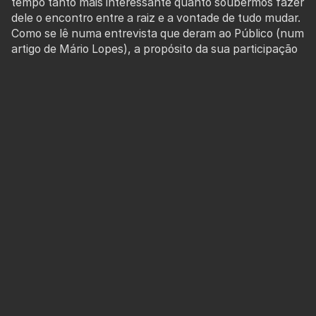
tempo tanto mais interessante quanto soubermos fazer
dele o encontro entre a raiz e a vontade de tudo mudar.
Como se lê numa entrevista que deram ao Público (num
artigo de Mário Lopes), a propósito da sua participação
no Vodafone Mexefest, o que as Sopa de Pedra cantam
é aquilo que faz sentido para os elementos da banda
hoje: «O clique não veio de nos organizarmos para fazer
uma banda, preparar um repertório e ajudar a reavivar
e a recuperar [o cancioneiro tradicional]. Foi uma
consequência de isto estar presente nas nossas vidas,
de formas diferentes».
É através de adornos, harmonias e arranjos novos que o
grupo a cappella de dez mulheres traz de novo à
memória o património imenso da tradição, relendo-o à
luz do que hoje vamos sendo e usando, sempre, o
instrumento mais potente que o Homem não inventou:
a voz. Fruto de um trabalho que levou três anos a
concluir, lançaram a 6 de Outubro de 2017 o álbum Ao
longe já se ouvia.
PREÇO:
7,50€ /
Associado:
5€ /
Descontos
: 6
€ /