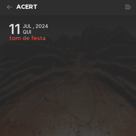
ACERT
11
JUL , 2024
QUI
tom de festa