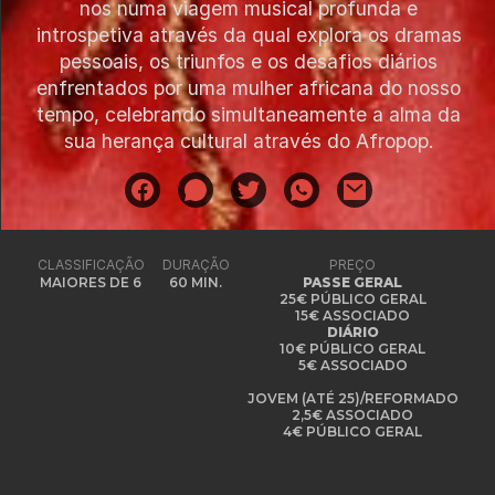
nos numa viagem musical profunda e
introspetiva através da qual explora os dramas
pessoais, os triunfos e os desafios diários
enfrentados por uma mulher africana do nosso
tempo, celebrando simultaneamente a alma da
sua herança cultural através do Afropop.
CLASSIFICAÇÃO
DURAÇÃO
PREÇO
MAIORES DE 6
60 MIN.
PASSE GERAL
25€ PÚBLICO GERAL
15€ ASSOCIADO
DIÁRIO
10€ PÚBLICO GERAL
5€ ASSOCIADO
JOVEM (ATÉ 25)/REFORMADO
2,5€ ASSOCIADO
4€ PÚBLICO GERAL