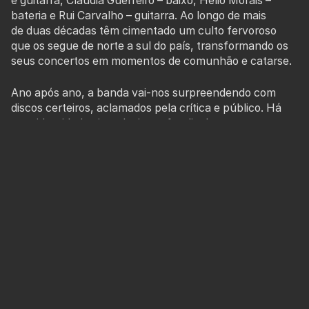
e guitarra, Cláudia Guerreiro – baixo, Hélio Morais –
bateria e Rui Carvalho – guitarra. Ao longo de mais
de duas décadas têm cimentado um culto fervoroso
que os segue de norte a sul do país, transformando os
seus concertos em momentos de comunhão e catarse.
Ano após ano, a banda vai-nos surpreendendo com
discos certeiros, aclamados pela crítica e público. Há
uma identidade vincada, inconfundivelmente sua, mas
também uma procura constante de novos caminhos e o
novo álbum - Passa-Montanhas - mostra-nos mais
uma vez a banda a fazer o que sabe: canções de
arestas aguçadas, nos sons e nas palavras.
MENU
Ficha técnica e artística