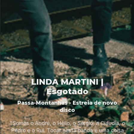
LINDA MARTINI |
Esgotado
Passa-Montanhas - Estreia de novo
disco
“Somos o André, o Hélio, o Sérgio, a Cláudia, o
Pedro e o Rui. Tocar nesta banda é uma coisa