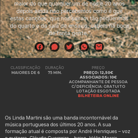
maior do que qualquer um de nós e 20 anos
depois ainda não percebemos como é que
estas canções, que nos saíram tão pequeninas
do quarto e da sala de ensaios, cabem na boca
de tanta gente.”
CLASSIFICAÇÃO
DURAÇÃO
PREÇO
MAIORES DE 6
75 MIN.
PREÇO: 12,50€
ASSOCIADOS: 10€
ACOMPANHANTE DE PESSOA
C/ DEFICIÊNCIA: GRATUITO
LOTAÇÃO ESGOTADA
BILHETEIRA ONLINE
Os Linda Martini são uma banda incontornável da
música portuguesa dos últimos 20 anos. A sua
formação atual é composta por André Henriques – voz