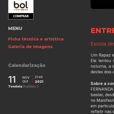
MENU
ENTRE
Ficha técnica e artística
Escola de
Galeria de Imagens
Um Rapaz e u
Ele tentou 
Calendarização
noturna, a 
destes dois 
11
21:45
NOV
QUI
2021
Sobre a co
Tondela
(Auditório 1)
FERNANDA L
basilar, des
no Manifesto
em particula
refletir nas