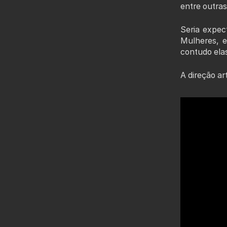
entre outras
Seria expec
Mulheres, e
contudo ela
A direção a