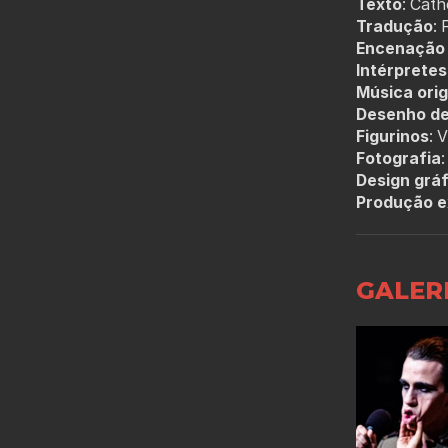
Texto
: Cath
Tradução
: 
Encenação 
Intérpretes
Música orig
Desenho de
Figurinos
: 
Fotografia
Design grá
Produção e
GALER