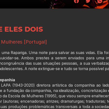
 ELES DOIS
 Mulheres [Portugal]
ma Rapariga. Uma noite para salvar as suas vidas. Ela foi 
suicidar-se. Ambos prestes a serem enviados para uma ins
incongruência das suas situações pessoais, a sua verbaliz
adolescentes. A noite extingue-se e tudo se torna possível pa
mpanhia
APA (1943-2020) diretora artística da companhia ao la
de a fundação da companhia, na idealização, concretização e
 da Escola de Mulheres (1995), que visou sempre enaltecer 
r (autoras; encenadoras; atrizes; dramaturgas; tradutoras; t
 suas produções problemáticas transversais a toda a socied