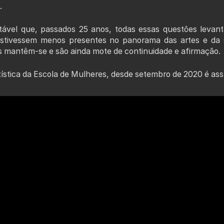
.
tável que, passados 25 anos, todas essas questões levan
stivessem menos presentes no panorama das artes e da s
s mantêm-se e são ainda mote de continuidade e afirmação.
rtística da Escola de Mulheres, desde setembro de 2020 é