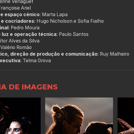
erine Verlaguet
Françoise Ariel
e espaço cénico
: Marta Lapa
 e cocriadores
: Hugo Nicholson e Sofia Fialho
inal
: Pedro Moura
 luz e operação técnica
: Paulo Santos
Vítor Alves da Silva
: Valério Romão
fico, direção de produção e comunicação
: Ruy Malheiro
xecutiva
: Telma Grova
IA DE IMAGENS