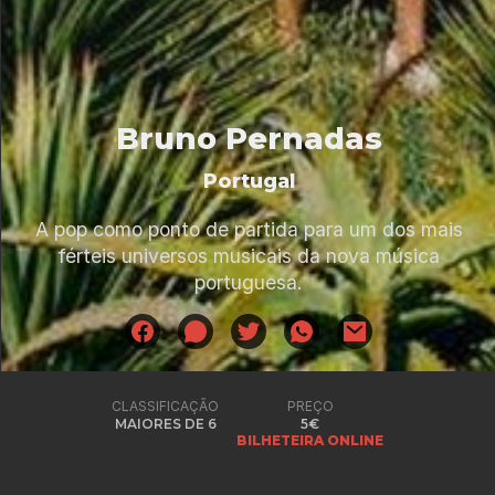
Bruno Pernadas
Portugal
A pop como ponto de partida para um dos mais
férteis universos musicais da nova música
portuguesa.
CLASSIFICAÇÃO
PREÇO
MAIORES DE 6
5€
BILHETEIRA ONLINE