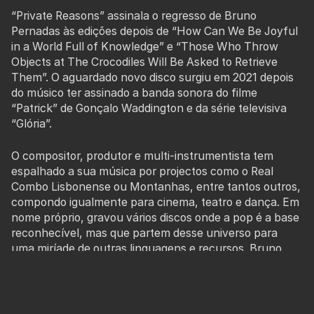
“
Private Reasons” assinala o regresso de Bruno
Pernadas às edições depois de “How Can We Be Joyful
in a World Full of Knowledge” e “Those Who Throw
Objects at The Crocodiles Will Be Asked to Retrieve
Them”.
O aguardado novo disco surgiu em 2021 depois
do músico ter assinado a banda sonora do filme
“Patrick” de Gonçalo Waddington e da série televisiva
“Glória”.
O compositor, produtor e multi-instrumentista tem
espalhado a sua música por projectos como o Real
Combo Lisbonense ou Montanhas, entre tantos outros,
compondo igualmente para cinema, teatro e dança. Em
nome próprio, gravou vários discos onde a pop é a base
reconhecível, mas que partem desse universo para
uma miríade de outras linguagens e recursos. Bruno
Pernadas foi o primeiro português a produzir um disco
de uma banda japonesa - “Massana Temples”, de
Kikagaku Moyo -, actuou em 2018 no conceituado
Festival de Frue, no Japão juntamente com a sua