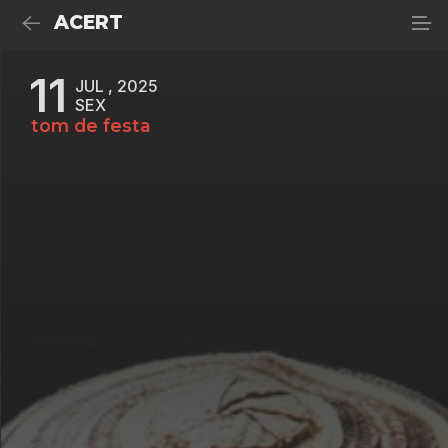
ACERT
11
JUL , 2025
SEX
tom de festa