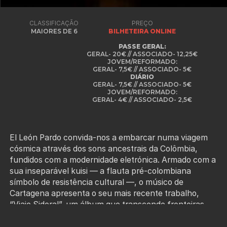
CLASSIFICAÇÃO
PREÇO
MAIORES DE 6
BILHETEIRA ONLINE
PASSE GERAL:
GERAL- 20€ // ASSOCIADO- 12,25€
JOVEM/REFORMADO:
GERAL- 7,5€ // ASSOCIADO- 5€
DIÁRIO
GERAL- 7,5€ // ASSOCIADO- 5€
JOVEM/REFORMADO:
GERAL- 4€ // ASSOCIADO- 2,5€
El León Pardo convida-nos a embarcar numa viagem
cósmica através dos sons ancestrais da Colômbia,
fundidos com a modernidade eletrónica. Armado com a
sua inseparável kuisi — a flauta pré-colombiana
símbolo de resistência cultural —, o músico de
Cartagena apresenta o seu mais recente trabalho,
“Viaje Sideral”, um álbum que transcende fronteiras
musicais e temporais.