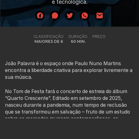
e tecnológica.
CLASSIFICAÇÃO
DURAÇÃO
PREÇO
MAIORES DE 6
60 MIN.
João Palavra é o espaço onde Paulo Nuno Martins
encontra a liberdade criativa para explorar livremente a
sua música.
No Tom de Festa fará o concerto de estreia do álbum
“Quarto Crescente”. Editado em setembro de 2025,
nasceu durante a pandemia, num tempo de reclusão
que se transformou em salvação – fruto de um estudo
sobre os mercados musicais contemporâneos, as
ferramentas tecnológicas, os softwares e os métodos
de produção que definem o som do nosso tempo. Longe