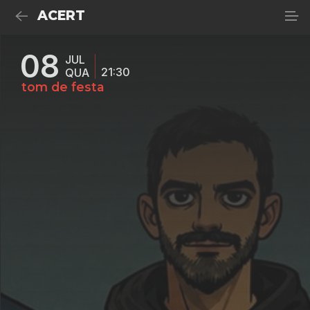
ACERT
08
JUL
21:30
QUA
tom de festa