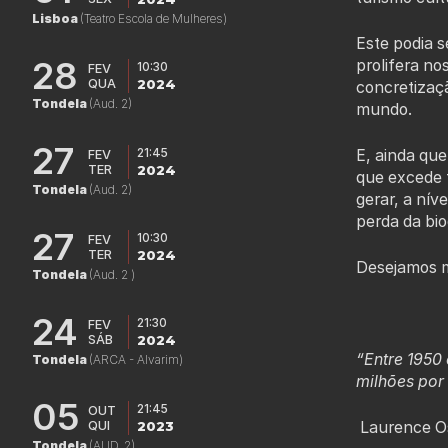
Lisboa
(Teatro Escola de Mulheres)
Este podia 
28
prolifera n
10:30
FEV
QUA
2024
concretizaç
Tondela
(Aud. 2)
mundo.
27
21:45
E, ainda qu
FEV
TER
2024
que excede t
Tondela
(Aud. 2)
gerar, a nív
perda da bio
27
10:30
FEV
TER
2024
Desejamos m
Tondela
(Aud. 2 )
24
21:30
FEV
SÁB
2024
“Entre 1950
Tondela
(ARCA - Alvarim)
milhões por
05
21:45
OUT
QUI
2023
Laurence O
Tondela
(AUD. 2)