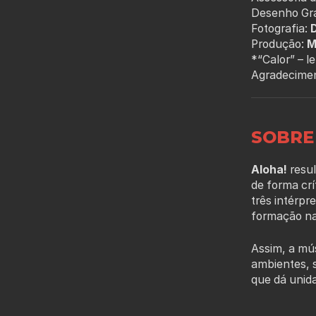
Desenho Grá
Fotografia:
Produção:
M
*“Calor” – l
Agradecime
SOBRE
Aloha!
resul
de forma crí
três intérpr
formação na
Assim, a mús
ambientes, s
que dá unid