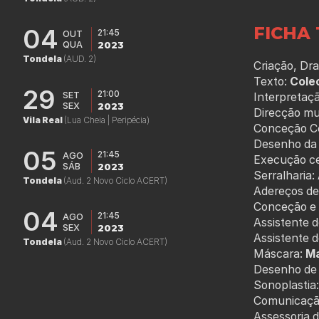
FICHA 
04
21:45
OUT
QUA
2023
Tondela
(AUD. 2)
Criação, Dr
Texto:
Cole
29
21:00
SET
Interpretaçã
SEX
2023
Direcção mu
Vila Real
(Lua Cheia | Peripécia)
Conceção C
Desenho da 
05
21:45
AGO
Execução ce
SÁB
2023
Serralharia:
Tondela
(Aud. 2 Novo Ciclo ACERT)
Adereços de
Conceção e 
04
21:45
AGO
Assistente d
SEX
2023
Assistente d
Tondela
(Aud. 2 Novo Ciclo ACERT)
Máscara:
Ma
Desenho de 
Sonoplastia:
Comunicaçã
Assessoria 