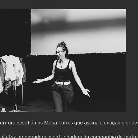
ventura desafiámos Maria Torres que assina a criação e enc
 é atriz, encenadora e cofundadora da companhia de teatro 