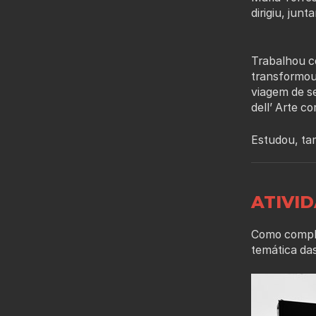
dirigiu, jun
Trabalhou c
transformou
viagem de s
dell’ Arte c
Estudou, ta
ATIVI
Como complem
temática da