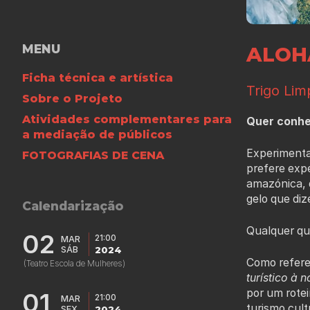
MENU
ALOH
Ficha técnica e artística
Trigo Li
Sobre o Projeto
Atividades complementares para
Quer conhec
a mediação de públicos
Experimenta
FOTOGRAFIAS DE CENA
prefere exp
amazónica, d
gelo que diz
Calendarização
Qualquer que
02
21:00
MAR
SÁB
2024
Como refere
(Teatro Escola de Mulheres)
turístico à 
por um rotei
01
21:00
MAR
turismo cult
SEX
2024