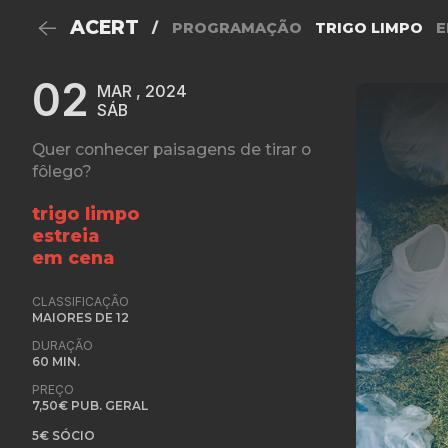
ACERT
/
PROGRAMAÇÃO
TRIGO LIMPO
E
02
MAR , 2024
SÁB
Quer conhecer paisagens de tirar o
fôlego?
trigo limpo
estreia
em cena
CLASSIFICAÇÃO
MAIORES DE 12
DURAÇÃO
60 MIN.
PREÇO
7,50€ PUB. GERAL
5€ SÓCIO