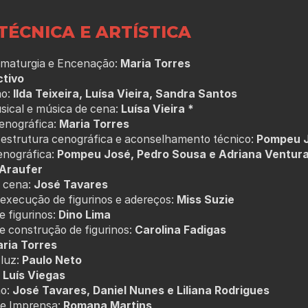
TÉCNICA E ARTÍSTICA
amaturgia e Encenação:
Maria Torres
ctivo
o:
Ilda Teixeira, Luísa Vieira, Sandra Santos
sical e música de cena:
Luísa Vieira *
enográfica:
Maria Torres
estrutura cenográfica e aconselhamento técnico:
Pompeu 
nográfica:
Pompeu José, Pedro Sousa e Adriana Ventur
Araufer
 cena:
José Tavares
execução de figurinos e adereços:
Miss Suzie
e figurinos:
Dino Lima
e construção de figurinos:
Carolina Fadigas
ria Torres
luz:
Paulo Neto
Luís Viegas
o:
José Tavares, Daniel Nunes e Liliana Rodrigues
de Imprensa:
Romana Martins