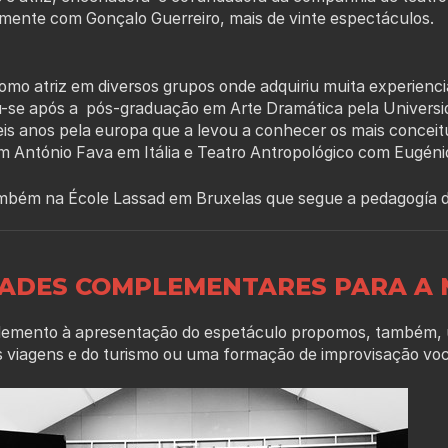
tamente com Gonçalo Guerreiro, mais de vinte espectáculos.
omo atriz em diversos grupos onde adquiriu muita experienci
-se após a pós-graduação em Arte Dramática pela Universid
eis anos pela europa que a levou a conhecer os mais concei
om António Fava em Itália e Teatro Antropológico com Eugéni
mbém na École Lassad em Bruxelas que segue a pedagogía 
DADES COMPLEMENTARES PARA A 
ento à apresentação do espetáculo propomos, também, um
s viagens e do turismo ou uma formação de improvisação voca