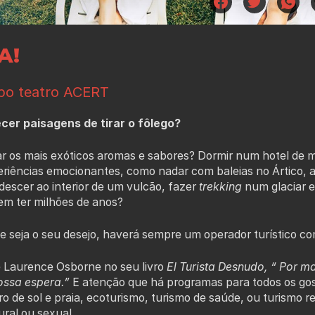
A!
mpo teatro ACERT
er paisagens de tirar o fôlego?
r os mais exóticos aromas e sabores? Dormir num hotel de mu
eriências emocionantes, como nadar com baleias no Ártico, a
escer ao interior de um vulcão, fazer
trekking
num glaciar e
em ter milhões de anos?
 seja o seu desejo, haverá sempre um operador turístico com 
 Laurence Osborne no seu livro
El
Turista Desnudo,
“ Por m
nossa espera.”
E atenção que há programas para todos os gost
ro de sol e praia, ecoturismo, turismo de saúde, ou turismo 
ural ou sexual.