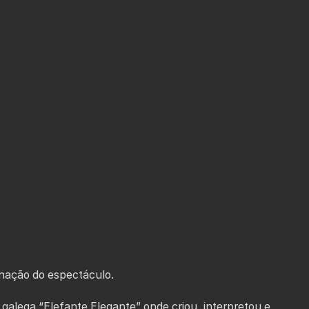
enação do espectáculo.
galega “Elefante Elegante” onde criou, interpretou e