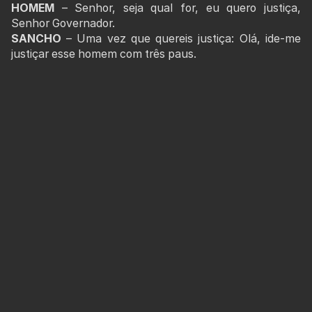
HOMEM
– Senhor, seja qual for, eu quero justiça,
Senhor Governador.
SANCHO
– Uma vez que quereis justiça: Olá, ide-me
justiçar esse homem com três paus.
HOMEM
– Tenha mão, Senhor Governador, que eu não
peço justiça contra mim.
SANCHO
– Pois contra quem pedis justiça? HOMEM –
Peço justiça contra a mesma justiça. SANCHO – Pois
que vos fez a justiça?
HOMEM
– Não me fez justiça.
SANCHO
– Até aqui ao que parece, o vosso
requerimento é de justiça: ora andai, dizei de vossa
justiça em três dias.
HOMEM
– Isso é muito sumário.
MEIRINHO
– Senhor, não saberemos o que pede este
homem?
SANCHO
– Homem, o que é que pediste?
HOMEM
– Peço recebimento e cumprimento da justiça.
SANCHO
– E de que comprimento quereis a justiça?
HOMEM
– Seja do comprimento que for, que eu com