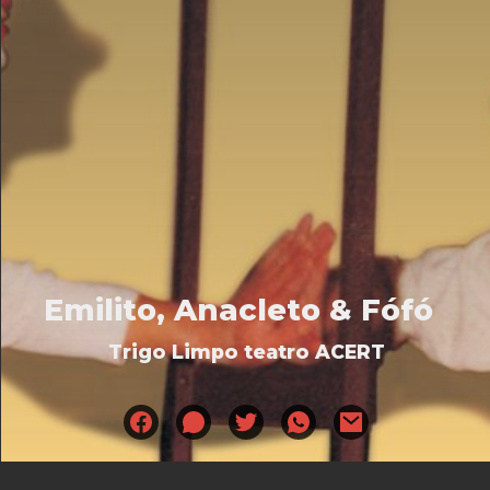
Emilito, Anacleto & Fófó
Trigo Limpo teatro ACERT