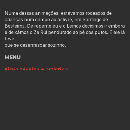
Numa dessas animações, estávamos rodeados de
crianças num campo ao ar livre, em Santiago de
Besteiros. De repente eu e o Lemos decidimos ir embora
e deixámos o Zé Rui pendurado ao pé dos putos. E ele lá
teve
que se desenrascar sozinho.
MENU
Ficha técnica e artística
Calendarização
FICHA TÉCNICA E ARTÍSTICA
Estreia
17 de Fevereiro de 1979
Cine-Tejá, Tondela