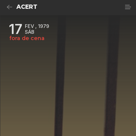
ACERT
17
FEV , 1979
SÁB
fora de cena