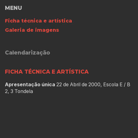
MENU
Ficha técnica e artística
Galeria de imagens
Calendarização
FICHA TÉCNICA E ARTÍSTICA
Apresentação única
22 de Abril de 2000, Escola E / B
2, 3 Tondela
Direcção
Pompeu José
Percussão
Ana Isabel Costa, Ana Margarida Marques,
Angelo da Silva, Carlos Moreira, Cláudia Barato, Ilda
Teixeira, Inês Pereira, Hugo Porfírio, João Arede, João
da Silva, Jorge do fundo, José Seixas, Luís Pinto, Luísa