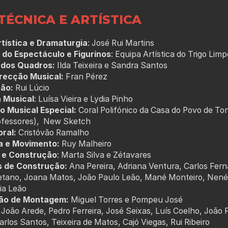
TÉCNICA E ARTÍSTICA
tística e Dramaturgia
: José Rui Martins
do Espectáculo e Figurinos
: Equipa Artística do Trigo Li
dos Quadros:
Ilda Teixeira e Sandra Santos
recção Musical:
Fran Pérez
ão:
Rui Lúcio
a Musical
: Luísa Vieira e Lydia Pinho
o Musical Especial:
Coral Polifónico da Casa do Povo de To
ofessores), New Sketch
ral:
Cristóvão Ramalho
a e Movimento:
Ruy Malheiro
 e Construção
: Marta Silva e Zétavares
s de Construção:
Ana Pereira, Adriana Ventura, Carlos Fer
etano, Joana Matos, João Paulo Leão, Mané Monteiro, Nené,
ia Leão
ão de Montagem:
Miguel Torres e Pompeu José
João Arede, Pedro Ferreira, José Seixas, Luís Coelho, João F
arlos Santos, Teixeira de Matos, Cajó Viegas, Rui Ribeiro