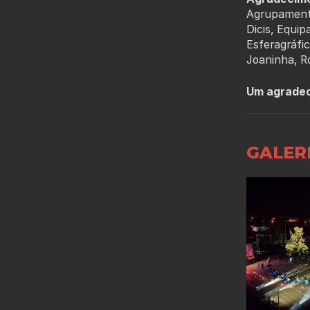
Agrupamento
Dicis, Equi
Esferagráfic
Joaninha, Ro
Um agradeci
GALER