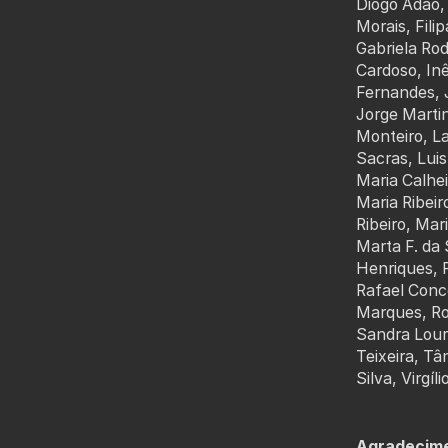
Diogo Adão, 
Morais, Fili
Gabriela Rod
Cardoso, In
Fernandes, 
Jorge Martin
Monteiro, La
Sacras, Luis
Maria Calhei
Maria Ribeir
Ribeiro, Mar
Marta F. da 
Henriques, P
Rafael Conce
Marques, Ros
Sandra Lour
Teixeira, Tâ
Silva, Virgí
Agradecim