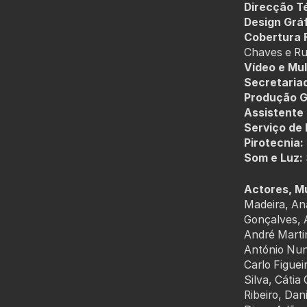
Direcção T
Design Gráf
Cobertura F
Chaves e Rui
Vídeo e Mul
Secretaria
Produção G
Assistente
Serviço de
Pirotecnia:
Som e Luz:
Actores, M
Madeira, An
Gonçalves, A
André Marti
António Nun
Carlo Figuei
Silva, Cátia
Ribeiro, Dan