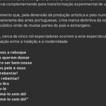
 vai complementando para transformação experimental de um 
mento que, pela dimensão da produção artística e pelo nume
panorama das artes portuguesas. Uma marca distintiva da vi
úblico vindo de muitas partes do país e estrangeiro.
cerca de cinco mil espectadores ocorrem a este espectáculo 
gação entre a tradição e a modernidade.
mos a reboque
s querem domar
uro ser bem nosso
s pele e osso
 rebentar!
 rebentar!
o-liro
o-ló
má-lo sem dó!
má-lo sem dó!”