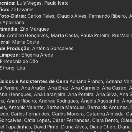
écnica:
Luís Viegas, Paulo Neto
ico:
ZéTavares
oto-Diária:
Carlos Teles, Claudio Alves, Fernando Ribeiro, J
 Apolinário
timédia:
Zito Marques
do:
António Gonçalves, Marta Costa, Paula Pereira, Rui Vale
eral:
Marta Costa
 de Produção:
António Gonçalves
 Limpeza:
Efigénia Arede
Pirotecnia do Dão
Strong, Lda
úsicos e Assistentes de Cena
Adriana Franco, Adriana Ven
a Pereira, Ana Araújo, Ana Braz, Ana Carmelo, Ana Castro
na Henriques, Ana Laranjeira, Ana Pereira, Ana Silva, Ana 
ns, André Ribeiro, Andreia Rodrigues, Ângela Agostinho, Ân
es, António Valente, Bárbara Marques, Bernardo Antunes, 
redo, Carlos Fernandes, Carlos Moreira, Catarina Almeida, Ca
 Gonçalves, Cátia Lopes, César Fernandes, Clara Bento, Cláud
iel Tapadinhas, David Pinto, Diana Alves, Diana Chen, Diana 