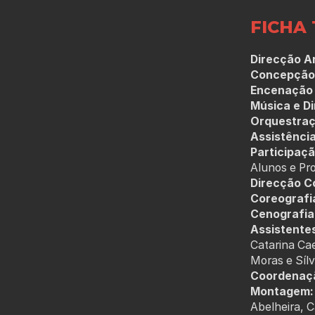
FICHA 
Direcção Ar
Concepção 
Encenação 
Música e Di
Orquestraç
Assistênci
Participaçã
Alunos e Pr
Direcção Co
Coreografi
Cenografia
Assistente
Catarina Ca
Moras e Sílv
Coordenaç
Montagem:
Abelheira, C