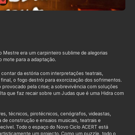
o Mestre era um carpinteiro sublime de alegorias
o mote para a adaptação.
contar da estória com interpretações teatrais,
inal, o fogo destrói para exorcização dos sofrimentos.
o provocado pela crise; a sobrevivência com soluções
revolta que faz recair sobre um Judas que é uma Hidra com
es, técnicos, pirotécnicos, cenógrafos, videastas,
de construção e ensaios musicais, teatrais e
quecível. Todo o espaço do Novo Ciclo ACERT está
artisticamente um projecto. Como um puzzle, todo o