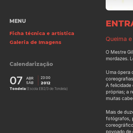
MENU
ENTRA
Ficha técnica e artística
Queima e
Galeria de Imagens
O Mestre Gil
mordazes. L
Calendarização
Uma ópera de
07
23:00
ABR
coreografias
SÁB
2012
A felicidade
Tondela
(Escola EB2/3 de Tondela)
próprias; a 
muitas cabe
Mais de duze
fotógrafos, 
coreográfico
povoado de 