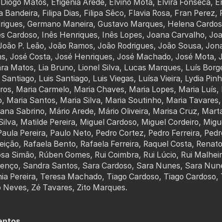
Diogo Matos, Efigénia Arede, Elvino Mota, Elvira Fonseca, 
pa Bandeira, Filipa Dias, Filipa Sêco, Flavia Rosa, Fran Perez,
rigues, Germano Maneira, Gustavo Marques, Helena Cardoso, 
ês Cardoso, Inês Henriques, Inês Lopes, Joana Carvalho, J
João P. Leão, João Ramos, João Rodrigues, João Sousa, Jon
s, José Costa, José Henriques, José Machado, José Mota, Jo
ra Matos, Lia Bruno, Lionel Silva, Lucas Marques, Luís Borge
 Santiago, Luis Santiago, Luis Viegas, Luísa Vieira, Lydia Pin
ros, Maria Carmelo, Maria Chaves, Maria Lopes, Maria Luís, 
o, Maria Santos, Maria Silva, Maria Soutinho, Maria Tavares
iana Sabrino, Mário Arede, Mário Oliveira, Marisa Cruz, Ma
Silva, Matilde Pereira, Miguel Cardoso, Miguel Cordeiro, Migu
aula Pereira, Paulo Neto, Pedro Cortez, Pedro Ferreira, Pe
ição, Rafaela Bento, Rafaela Ferreira, Raquel Costa, Renat
a Simão, Rúben Gomes, Rui Coimbra, Rui Lúcio, Rui Malheiro
enço, Sandra Santos, Sara Cardoso, Sara Nunes, Sara Nunes
nia Pereira, Teresa Machado, Tiago Cardoso, Tiago Cardoso,
lio Neves, Zé Tavares, Zito Marques.
entos