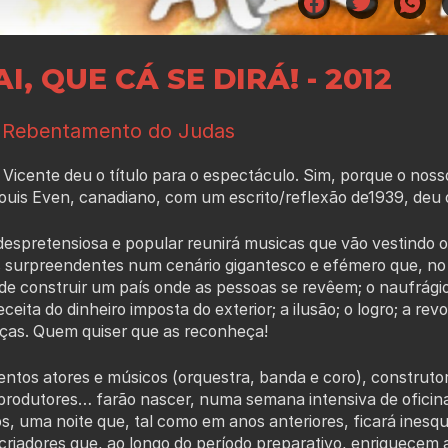
I, QUE CÁ SE DIRÁ! - 2012
 Rebentamento do Judas
 Vicente deu o título para o espectáculo. Sim, porque o noss
ouis Even, canadiano, com um escrito/reflexão de1939, deu 
spretensiosa e popular reunirá musicas que vão vestindo o 
 surpreendentes num cenário gigantesco e efémero que, no f
 de construir um país onde as pessoas se revêem; o naufrági
receita do dinheiro imposta do exterior; a ilusão; o logro; a 
ças. Quem quiser que as reconheça!
ntos atores e músicos (orquestra, banda e coro), construtor
produtores… farão nascer, numa semana intensiva de oficina 
s, uma noite que, tal como em anos anteriores, ficará ines
criadores que, ao longo do período preparativo, enriquecem 