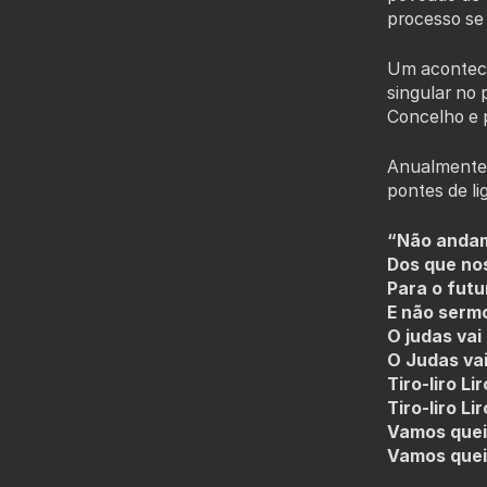
processo se
Um aconteci
singular no 
Concelho e p
Anualmente, 
pontes de li
“Não anda
Dos que no
Para o fut
E não sermo
O judas vai
O Judas vai
Tiro-liro Lir
Tiro-liro Lir
Vamos quei
Vamos quei