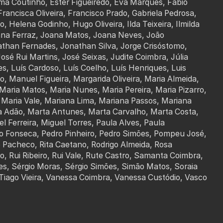
Ema Coutinho, Ester Figueiredo, Eva Marques, Fábio
 Francisca Oliveira, Francisco Prado, Gabriela Pedrosa,
Helena Godinho, Hugo Oliveira, Ilda Teixeira, Ilmilda
oana Ferraz, Joana Matos, Joana Neves, João
athan Fernades, Jonathan Silva, Jorge Crisóstomo,
sé Rui Martins, José Seixas, Judite Coimbra, Júlia
s, Luís Cardoso, Luís Coelho, Luís Henriques, Luis
ho, Manuel Figueira, Margarida Oliveira, Maria Almeida,
Maria Matos, Maria Nunes, Maria Pereira, Maria Pizarro,
, Maria Vale, Mariana Lima, Mariana Passos, Mariana
rta Adão, Marta Antunes, Marta Carvalho, Marta Costa,
el Ferreira, Miguel Torres, Paula Alves, Paula
dro Fonseca, Pedro Pinheiro, Pedro Simões, Pompeu José,
o Pacheco, Rita Caetano, Rodrigo Almeida, Rosa
, Rui Ribeiro, Rui Vale, Rute Castro, Samanta Coimbra,
, Sérgio Moras, Sérgio Simões, Simão Matos, Soraia
 Tiago Vieira, Vanessa Coimbra, Vanessa Custódio, Vasco