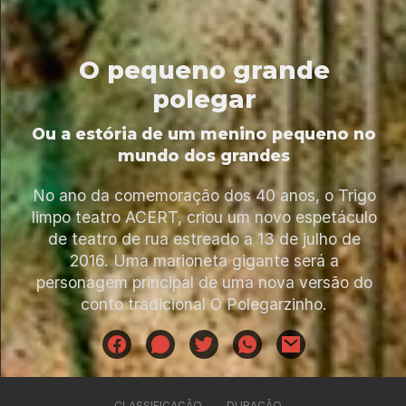
O pequeno grande
polegar
Ou a estória de um menino pequeno no
mundo dos grandes
No ano da comemoração dos 40 anos, o Trigo
limpo teatro ACERT, criou um novo espetáculo
de teatro de rua estreado a 13 de julho de
2016. Uma marioneta gigante será a
personagem principal de uma nova versão do
conto tradicional O Polegarzinho.
CLASSIFICAÇÃO
DURAÇÃO