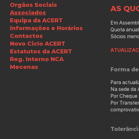
Orgãos Sociais
AS QU
Associados
Equipa da ACERT
Em Assemble
Informações e Horários
Quota anual:
Contactos
Sócios meno
Novo Ciclo ACERT
ATUALIZAÇ
Estatutos da ACERT
Reg. Interno NCA
Mecenas
Forma de
Para actual
Na sede da
Por Cheque 
Por Transte
comprovativo
Tolerânc