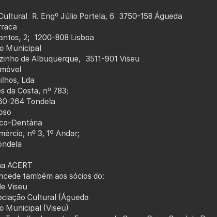
Cultural R. Engº Júlio Portela, 6 3750-158 Águeda
rraca
ntos, 2; 1200-808 Lisboa
ro Municipal
inho de Albuquerque, 3511-901 Viseu
tomóvel
ilhos, Lda
s da Costa, nº 783;
60-264 Tondela
doso
ico-Dentária
mércio, nº 3, 1º Andar;
ondela
na ACERT
ncede também aos sócios do:
de Viseu
ociação Cultural (Águeda
ro Municipal (Viseu)