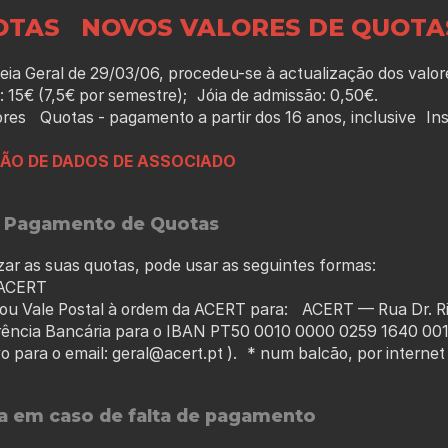
OTAS NOVOS VALORES DE QUOT
ia Geral de 29/03/06, procedeu-se à actualização dos valo
 15€ (7,5€ por semestre); Jóia de admissão: 0,50€.
res Quotas - pagamento a partir dos 16 anos, inclusive Ins
ÃO DE DADOS DE ASSOCIADO
 Pagamento de Quotas
izar as suas quotas, pode usar as seguintes formas:
 ACERT
ou Vale Postal à ordem da ACERT para: ACERT — Rua Dr. 
rência Bancária para o IBAN PT50 0010 0000 0259 1640 001
 para o email: geral@acert.pt ). * num balcão, por internet
ia em caso de falta de pagamento