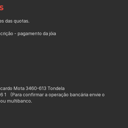
AS
res das quotas.
crição - pagamento da jóia
Ricardo Mota 3460-613 Tondela
6 1 (Para confirmar a operação bancária envie o
 ou multibanco.