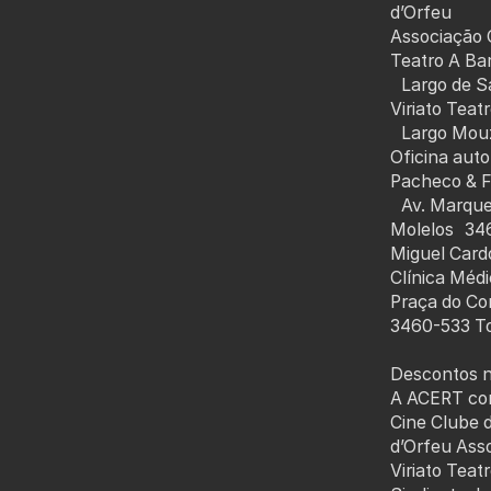
d’Orfeu
Associação 
Teatro A Ba
Largo de Sa
Viriato Teat
Largo Mouz
Oficina au
Pacheco & F
Av. Marque
Molelos 34
Miguel Car
Clínica Méd
Praça do Co
3460-533 T
Descontos 
A ACERT co
Cine Clube 
d’Orfeu Ass
Viriato Teat